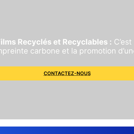
Films Recyclés et Recyclables :
C’est 
preinte carbone et la promotion d’un
CONTACTEZ-NOUS