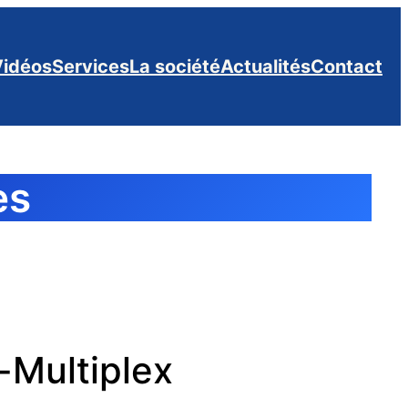
Vidéos
Services
La société
Actualités
Contact
es
Multiplex