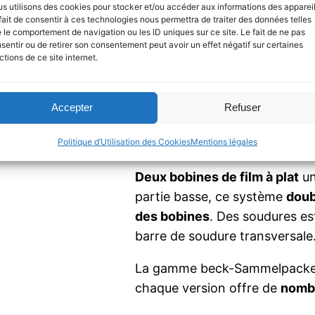
s utilisons des cookies pour stocker et/ou accéder aux informations des appareil
fait de consentir à ces technologies nous permettra de traiter des données telles
 le comportement de navigation ou les ID uniques sur ce site. Le fait de ne pas
Gamme beck
sentir ou de retirer son consentement peut avoir un effet négatif sur certaines
ctions de ce site internet.
Sammelpack
Accepter
Refuser
Machine d’emballage automa
Politique d’Utilisation des Cookies
Mentions légales
avec :
2 soudures.
Deux bobines de film à plat
un
partie basse, ce système
doub
des bobines
. Des soudures es
barre de soudure transversale
La gamme beck-Sammelpacker
chaque version offre de
nomb