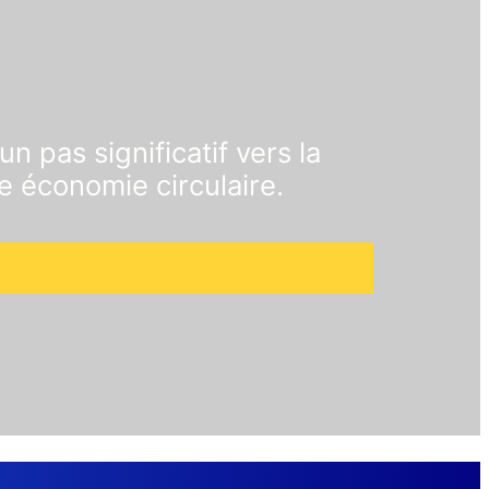
un pas significatif vers la
e économie circulaire.