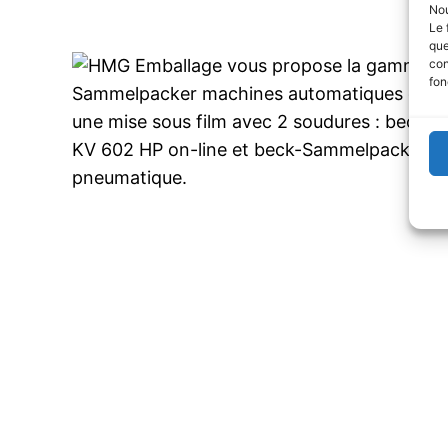
Nou
Le 
que
con
fon